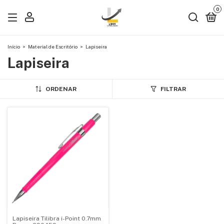
0
Início
>
Material de Escritório
>
Lapiseira
Lapiseira
ORDENAR
FILTRAR
Lapiseira Tilibra i-Point 0.7mm