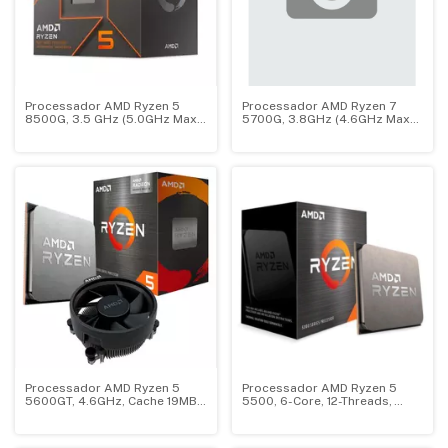
Processador AMD Ryzen 5
Processador AMD Ryzen 7
8500G, 3.5 GHz (5.0GHz Max
5700G, 3.8GHz (4.6GHz Max
Turbo), Cache 22MB, 6
Turbo), Cache 20MB, 8
Núcleos, 12 Threads, AM5,
Núcleos, 16 Threads, Vídeo
Vídeo Integrado - 100-
Integrado, AM4 - 100-
100000931BOX
100000263BOX
Processador AMD Ryzen 5
Processador AMD Ryzen 5
5600GT, 4.6GHz, Cache 19MB,
5500, 6-Core, 12-Threads,
AM4, 6 núcleos, 12 threads,
3.6GHz (4.2GHz Turbo), Cache
Placa de Vídeo, Com Cooler -
19MB, AM4, 100-
100-100001488
100000457BOX