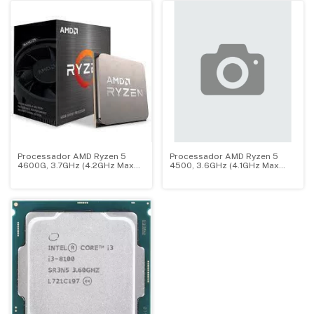
Processador AMD Ryzen 5
Processador AMD Ryzen 5
4600G, 3.7GHz (4.2GHz Max
4500, 3.6GHz (4.1GHz Max
Turbo), Cache 11MB, AM4,
Turbo) Cache 11MB, AM4, Sem
Vídeo Integrado - 100-
Vídeo - 100-100000644BOX
100000147BOX