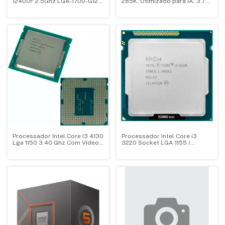
12400F 2.5Ghz LGA-1700-G12
285K, Otimizado para IA, 3.7
18MB Cache - BX8071512400F
Ghz (5.7Ghz Turbo), Série 2,
24-Cores 24-Threads, LGA
1851, BX80768285K
Processador Intel Core I3 4130
Processador Intel Core i3
Lga 1150 3.40 Ghz Com Vídeo
3220 Socket LGA 1155 /
Integrado 4 Geração O&M
3.3GHz / 3MB - OEM